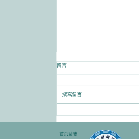
留言
撰寫留言......
【真诚交谊】社交共享平台须
知
首页登陆