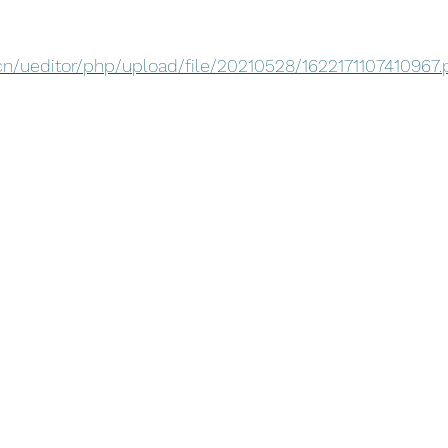
.cn/ueditor/php/upload/file/20210528/1622171107410967.