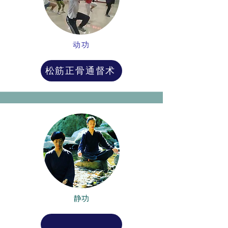
动功
松筋正骨通督术
静功