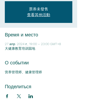
票券未發售
查看其他活動
Время и место
27 апр. 2024 г., 19:00 – 23:00 GMT+8
大健康教育培训园地
О событии
营养管理师、健康管理师
Поделиться