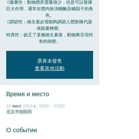
微量性：動物體所需量很少，但是可以發揮
巨大作用，通常在體內扮演輔酶及輔因子的角
色。
調節性：維生素必需能夠調節人體新陳代謝
或能量轉變。
特異性：缺乏了某種維生素後，動物將呈現特
有的病態。
票券未發售
查看其他活動
Время и место
22 июл. 2024 г., 19:00 – 23:00
北京市朝阳区
О событии