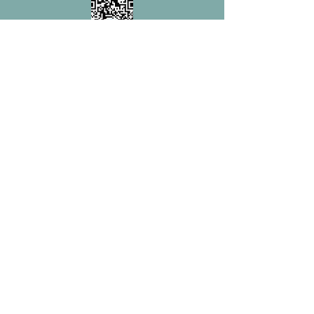
友情链接：
中国传统文化促进会
中国学生营养与健康促进会
大健康工作委员会
小儿推拿网
中国老龄协会
中国道教学会
国家老年大学
中国老龄事业发展基金会
中国老龄协会