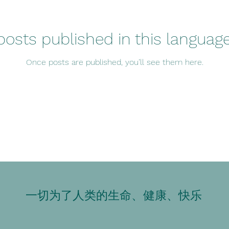
posts published in this language
Once posts are published, you’ll see them here.
一切为了人类的生命、健康、快乐