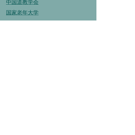
中国道教学会
国家老年大学
中国老龄事业发展基金会
中国老龄协会
连接
链接
连接
中国营养学会
中国健康管理协会
中国烹饪协会
中国保健协会
中国老年大学协会
链接