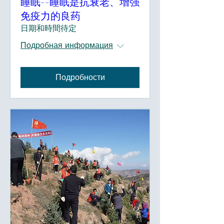
睡眠--睡眠是抗衰老、增强
免疫力的良药
日期和時間待定
Подробная информация
Подробности