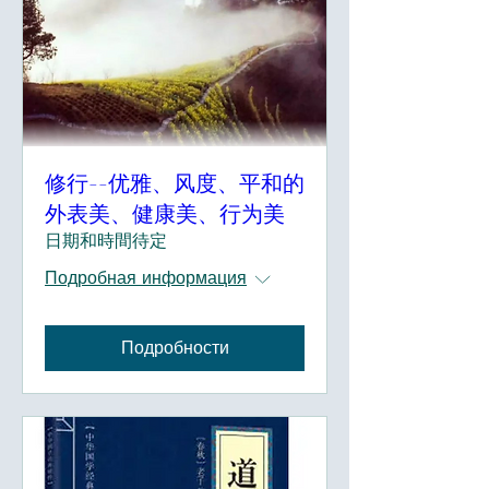
修行--优雅、风度、平和的
外表美、健康美、行为美
日期和時間待定
Подробная информация
Подробности