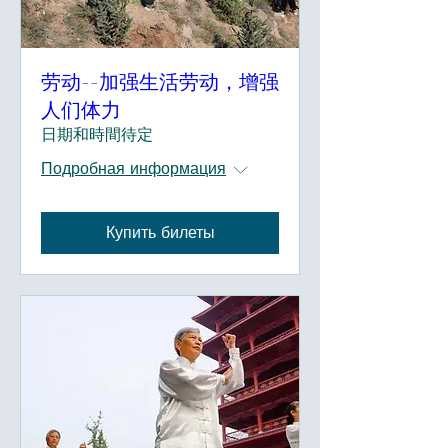
劳动--加强生活劳动，增强
人们体力
日期和時間待定
Подробная информация
Купить билеты