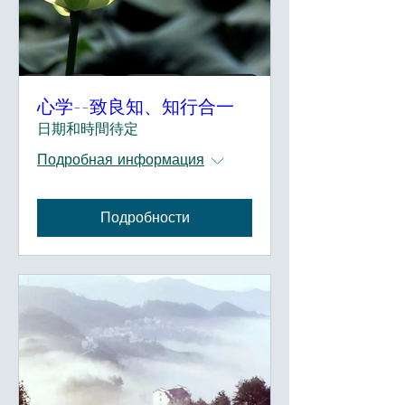
心学--致良知、知行合一
日期和時間待定
Подробная информация
Подробности