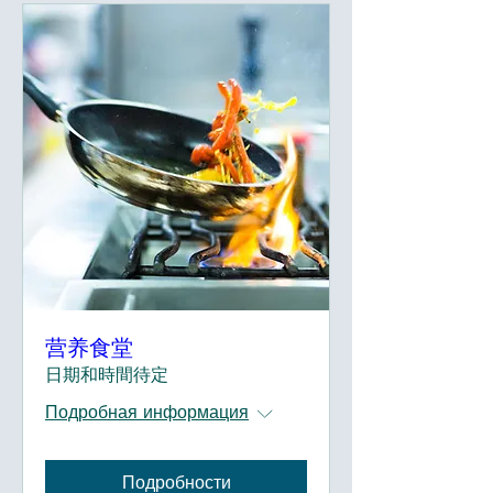
营养食堂
日期和時間待定
Подробная информация
Подробности