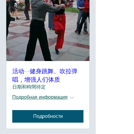
活动--健身跳舞、吹拉弹
唱，增强人们体质
日期和時間待定
Подробная информация
Подробности