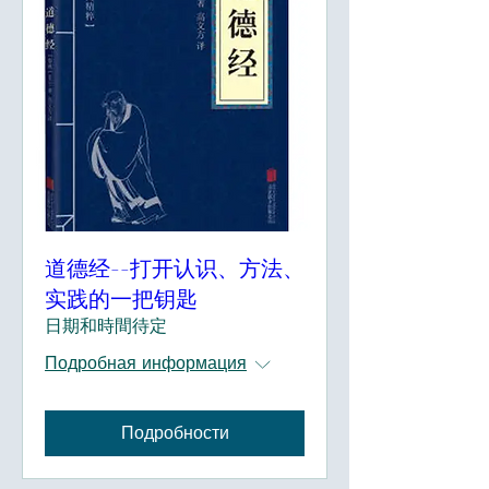
道德经--打开认识、方法、
实践的一把钥匙
日期和時間待定
Подробная информация
Подробности