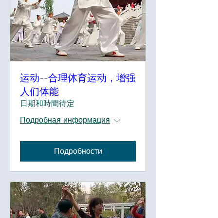
运动--合理体育运动，增强
人们体能
日期和時間待定
Подробная информация
Подробности