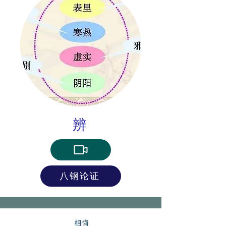
辨
八钢论证