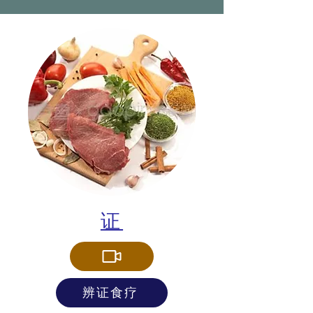
证
辨证食疗