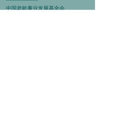
中国老龄事业发展基金会
中国老龄协会
连接
链接
连接
中国营养学会
中国健康管理协会
中国烹饪协会
中国保健协会
中国老年大学协会
链接