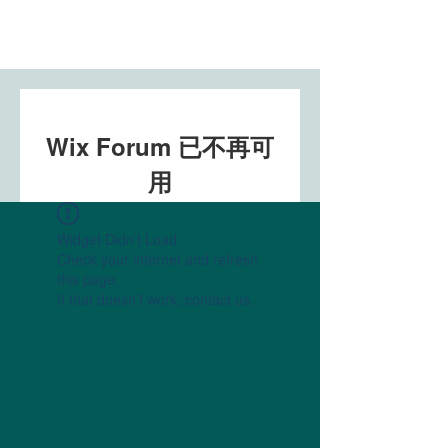
Wix Forum 已不再可
用
此应用程序已停止服务。如果您需
Widget Didn’t Load
要社区应用，请使用 Wix
Check your internet and refresh
Groups。
this page.
If that doesn’t work, contact us.