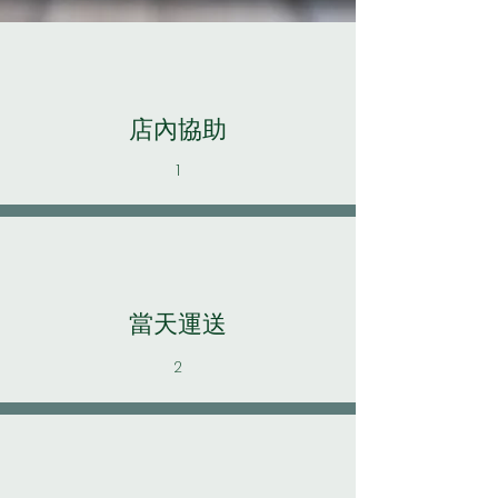
店內協助
1
當天運送
2