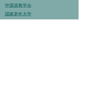
中国道教学会
国家老年大学
中国老龄事业发展基金会
中国老龄协会
连接
链接
连接
中国营养学会
中国健康管理协会
中国烹饪协会
中国保健协会
中国老年大学协会
链接