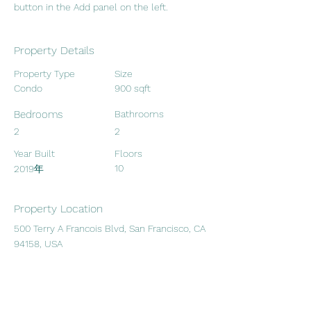
button in the Add panel on the left.
Property Details
Property Type
Size
Condo
900 sqft
Bedrooms
Bathrooms
2
2
Year Built
Floors
10
2019年
Property Location
500 Terry A Francois Blvd, San Francisco, CA
94158, USA